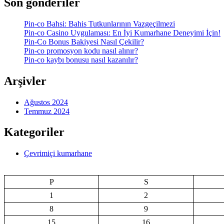
Son gönderiler
Pin-co Bahsi: Bahis Tutkunlarının Vazgeçilmezi
Pin-co Casino Uygulaması: En İyi Kumarhane Deneyimi İçin!
Pin-Co Bonus Bakiyesi Nasıl Çekilir?
Pin-co promosyon kodu nasıl alınır?
Pin-co kaybı bonusu nasıl kazanılır?
Arşivler
Ağustos 2024
Temmuz 2024
Kategoriler
Çevrimiçi kumarhane
P
S
1
2
8
9
15
16