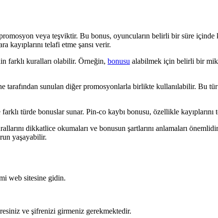
omosyon veya teşviktir. Bu bonus, oyuncuların belirli bir süre içinde kay
a kayıplarını telafi etme şansı verir.
n farklı kuralları olabilir. Örneğin,
bonusu
alabilmek için belirli bir mi
e tarafından sunulan diğer promosyonlarla birlikte kullanılabilir. Bu t
arklı türde bonuslar sunar. Pin-co kaybı bonusu, özellikle kayıplarını te
arını dikkatlice okumaları ve bonusun şartlarını anlamaları önemlidir.
un yaşayabilir.
mi web sitesine gidin.
esiniz ve şifrenizi girmeniz gerekmektedir.