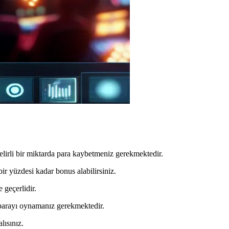
elirli bir miktarda para kaybetmeniz gerekmektedir.
ir yüzdesi kadar bonus alabilirsiniz.
 geçerlidir.
u parayı oynamanız gerekmektedir.
lısınız.