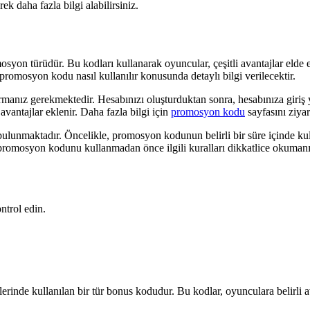
ek daha fazla bilgi alabilirsiniz.
yon türüdür. Bu kodları kullanarak oyuncular, çeşitli avantajlar elde e
promosyon kodu nasıl kullanılır konusunda detaylı bilgi verilecektir.
rmanız gerekmektedir. Hesabınızı oluşturduktan sonra, hesabınıza giri
avantajlar eklenir. Daha fazla bilgi için
promosyon kodu
sayfasını ziyar
lunmaktadır. Öncelikle, promosyon kodunun belirli bir süre içinde kull
, promosyon kodunu kullanmadan önce ilgili kuralları dikkatlice okumanı
ntrol edin.
erinde kullanılan bir tür bonus kodudur. Bu kodlar, oyunculara belirli a