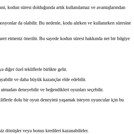
 Yani, kodun süresi dolduğunda artık kullanılamaz ve avantajlarından
syonlar da olabilir. Bu nedenle, kodu alırken ve kullanırken süresine
aret etmeniz önerilir. Bu sayede kodun süresi hakkında net bir bilgiye
iğer özel tekliflerle birlikte gelir.
yabilir ve daha büyük kazançlar elde edebilir.
atmadan deneyebilir ve beğendikleri oyunları seçebilir.
liflerle dolu bir oyun deneyimi yaşamak isteyen oyuncular için bu
iz dönüşler veya bonus kredileri kazanabilirler.