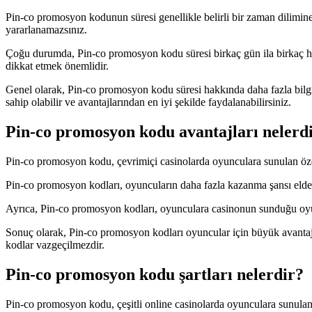
Pin-co promosyon kodunun süresi genellikle belirli bir zaman dilimine s
yararlanamazsınız.
Çoğu durumda, Pin-co promosyon kodu süresi birkaç gün ila birkaç haf
dikkat etmek önemlidir.
Genel olarak, Pin-co promosyon kodu süresi hakkında daha fazla bilgi a
sahip olabilir ve avantajlarından en iyi şekilde faydalanabilirsiniz.
Pin-co promosyon kodu avantajları nelerd
Pin-co promosyon kodu, çevrimiçi casinolarda oyunculara sunulan özel bir
Pin-co promosyon kodları, oyuncuların daha fazla kazanma şansı elde 
Ayrıca, Pin-co promosyon kodları, oyunculara casinonun sunduğu oyunl
Sonuç olarak, Pin-co promosyon kodları oyuncular için büyük avantajl
kodlar vazgeçilmezdir.
Pin-co promosyon kodu şartları nelerdir?
Pin-co promosyon kodu, çeşitli online casinolarda oyunculara sunulan ö