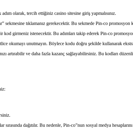
dım olarak, tercih ettiğiniz casino sitesine giriş yapmalısınız.
ar” sekmesine tıklamanız gerekecektir. Bu sekmede Pin-co promosyon kodu
r kod girmeniz istenecektir. Bu adımları takip ederek Pin-co promosyon
tlice okumayı unutmayın. Böylece kodu doğru şekilde kullanarak ekstra 
 artırabilir ve daha fazla kazanç sağlayabilirsiniz. Bu kodları düzenli
iz:
siniz.
ar sırasında dağıtılır. Bu nedenle, Pin-co”nun sosyal medya hesaplarını