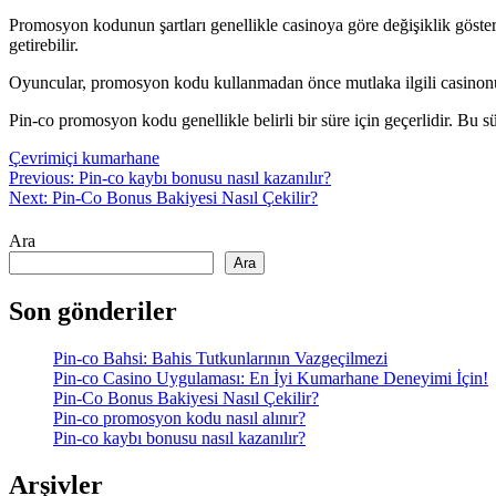
Promosyon kodunun şartları genellikle casinoya göre değişiklik gösterir. 
getirebilir.
Oyuncular, promosyon kodu kullanmadan önce mutlaka ilgili casinonun
Pin-co promosyon kodu genellikle belirli bir süre için geçerlidir. B
Çevrimiçi kumarhane
Yazı
Previous:
Pin-co kaybı bonusu nasıl kazanılır?
Next:
Pin-Co Bonus Bakiyesi Nasıl Çekilir?
gezinmesi
Ara
Ara
Son gönderiler
Pin-co Bahsi: Bahis Tutkunlarının Vazgeçilmezi
Pin-co Casino Uygulaması: En İyi Kumarhane Deneyimi İçin!
Pin-Co Bonus Bakiyesi Nasıl Çekilir?
Pin-co promosyon kodu nasıl alınır?
Pin-co kaybı bonusu nasıl kazanılır?
Arşivler