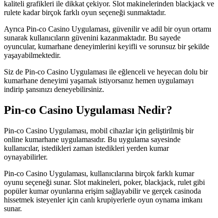
kaliteli grafikleri ile dikkat çekiyor. Slot makinelerinden blackjack ve
rulete kadar birçok farklı oyun seçeneği sunmaktadır.
Ayrıca Pin-co Casino Uygulaması, güvenilir ve adil bir oyun ortamı
sunarak kullanıcıların güvenini kazanmaktadır. Bu sayede
oyuncular, kumarhane deneyimlerini keyifli ve sorunsuz bir şekilde
yaşayabilmektedir.
Siz de Pin-co Casino Uygulaması ile eğlenceli ve heyecan dolu bir
kumarhane deneyimi yaşamak istiyorsanız hemen uygulamayı
indirip şansınızı deneyebilirsiniz.
Pin-co Casino Uygulaması Nedir?
Pin-co Casino Uygulaması, mobil cihazlar için geliştirilmiş bir
online kumarhane uygulamasıdır. Bu uygulama sayesinde
kullanıcılar, istedikleri zaman istedikleri yerden kumar
oynayabilirler.
Pin-co Casino Uygulaması, kullanıcılarına birçok farklı kumar
oyunu seçeneği sunar. Slot makineleri, poker, blackjack, rulet gibi
popüler kumar oyunlarına erişim sağlayabilir ve gerçek casinoda
hissetmek isteyenler için canlı krupiyerlerle oyun oynama imkanı
sunar.