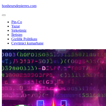
Skip
bonheursdepierres.com
to
content
Pin-Co
Yazar
Şirketimiz
İletişim
Gizlilik Politikası
Çevrimiçi kumarhane