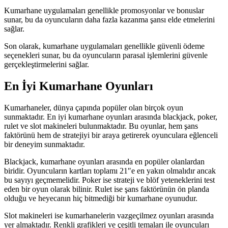
Kumarhane uygulamaları genellikle promosyonlar ve bonuslar
sunar, bu da oyuncuların daha fazla kazanma şansı elde etmelerini
sağlar.
Son olarak, kumarhane uygulamaları genellikle güvenli ödeme
seçenekleri sunar, bu da oyuncuların parasal işlemlerini güvenle
gerçekleştirmelerini sağlar.
En İyi Kumarhane Oyunları
Kumarhaneler, dünya çapında popüler olan birçok oyun
sunmaktadır. En iyi kumarhane oyunları arasında blackjack, poker,
rulet ve slot makineleri bulunmaktadır. Bu oyunlar, hem şans
faktörünü hem de stratejiyi bir araya getirerek oyunculara eğlenceli
bir deneyim sunmaktadır.
Blackjack, kumarhane oyunları arasında en popüler olanlardan
biridir. Oyuncuların kartları toplamı 21″e en yakın olmalıdır ancak
bu sayıyı geçmemelidir. Poker ise strateji ve blöf yeteneklerini test
eden bir oyun olarak bilinir. Rulet ise şans faktörünün ön planda
olduğu ve heyecanın hiç bitmediği bir kumarhane oyunudur.
Slot makineleri ise kumarhanelerin vazgeçilmez oyunları arasında
yer almaktadır. Renkli grafikleri ve çeşitli temaları ile oyuncuları