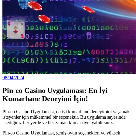
08/04/2024
Pin-co Casino Uygulaması: En İyi
Kumarhane Deneyimi İçin!
Pin-co Casino Uygulaması, en iyi kumarhane deneyimini yaşamak
isteyenler için mükemmel bir seçenektir. Bu uygulama sayesinde
istediğiniz her yerde ve her zaman kumar oynayabilirsiniz.
Pin-co Casino Uygulaması, geniş oyun seçenekleri ve yüksek